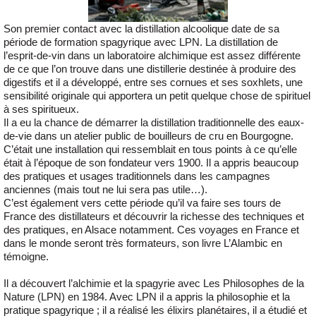
Son premier contact avec la distillation alcoolique date de sa
période de formation spagyrique avec LPN. La distillation de
l’esprit-de-vin dans un laboratoire alchimique est assez différente
de ce que l’on trouve dans une distillerie destinée à produire des
digestifs et il a développé, entre ses cornues et ses soxhlets, une
sensibilité originale qui apportera un petit quelque chose de spirituel
à ses spiritueux.
Il a eu la chance de démarrer la distillation traditionnelle des eaux-
de-vie dans un atelier public de bouilleurs de cru en Bourgogne.
C’était une installation qui ressemblait en tous points à ce qu’elle
était à l’époque de son fondateur vers 1900. Il a appris beaucoup
des pratiques et usages traditionnels dans les campagnes
anciennes (mais tout ne lui sera pas utile…).
C’est également vers cette période qu’il va faire ses tours de
France des distillateurs et découvrir la richesse des techniques et
des pratiques, en Alsace notamment. Ces voyages en France et
dans le monde seront très formateurs, son livre L’Alambic en
témoigne.
Il a découvert l’alchimie et la spagyrie avec Les Philosophes de la
Nature (LPN) en 1984. Avec LPN il a appris la philosophie et la
pratique spagyrique ; il a réalisé les élixirs planétaires, il a étudié et