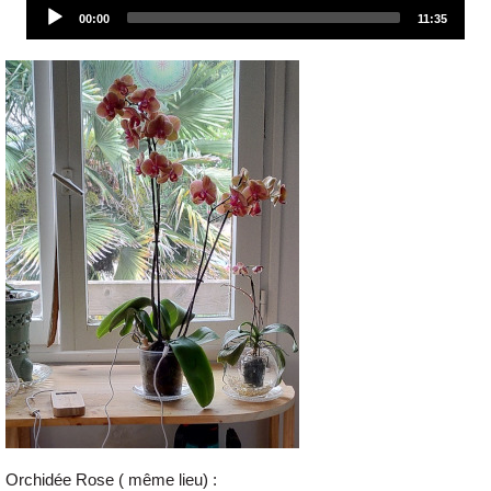
Audio
00:00
11:35
Player
Orchidée Rose ( même lieu) :